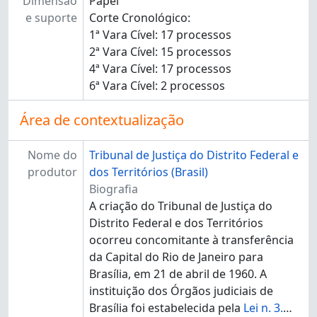
[Subséries] 119.9 - 119.9 - Outros assuntos relativos a cível/ Assuntos diversos relativos a cível
Dimensão
Papel
[Séries] 120 - 120 - Família, Órfãos e Sucessões
e suporte
Corte Cronológico:
[Séries] 130 - 130 - Falência e Concordata
1ª Vara Cível: 17 processos
[Séries] 140 - 140 - Registros Públicos
2ª Vara Cível: 15 processos
[Séries] 150 - 150 - Acidentes do Trabalho
4ª Vara Cível: 17 processos
[Séries] 160 - 160 - Fazenda Pública
6ª Vara Cível: 2 processos
[Séries] 210 - 210 - Crimes contra a pessoa, contra o patrimônio e propriedade imaterial
Área de contextualização
[Séries] 220 - 220 - Crimes contra a Família
[Séries] 230 - 230 - Crimes contra a Paz, Fé Públicas e Outras Falsidades
[Séries] 240 - 240 - Crimes contra a Economia
Nome do
Tribunal de Justiça do Distrito Federal e
[Séries] 250 - 250 - Entorpecentes
produtor
dos Territórios (Brasil)
[Séries] 260 - 260 - Contravenções Penais
Biografia
[Séries] 270 - 270 - Delitos de Trânsito
A criação do Tribunal de Justiça do
[Séries] 280 - 280 - Crimes Militares
Distrito Federal e dos Territórios
[Séries] 290 - 290 - Outros Crimes
ocorreu concomitante à transferência
[Subseção] CIRCACL - Circunscrição Judiciária - Águas Claras
da Capital do Rio de Janeiro para
[Subseção] CIRCBRZ - Circunscrição Judiciária - Brazlândia
Brasília, em 21 de abril de 1960. A
[Subseção] CIRCCEI - Circunscrição Judiciária - Ceilândia
instituição dos Órgãos judiciais de
[Subseção] CIRCGAM - Circunscrição Judiciária - Gama
Brasília foi estabelecida pela
Lei n. 3.
…