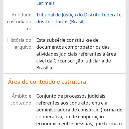
[Subseção] CIRCGUA - Circunscrição Judiciária - Guará
Ler mais
[Subseção] CIRCNUB - Circunscrição Judiciária - Núcleo Bandeirante
Entidade
Tribunal de Justiça do Distrito Federal e
[Subseção] CIRCPAR - Circunscrição Judiciária - Paranoá
custodiado
dos Territórios (Brasil)
[Subseção] CIRCPLA - Circunscrição Judiciária - Planaltina
ra
[Subseção] CIRCRFU - Circunscrição Judiciária - Riacho Fundo
[Subseção] CIRCREM - Circunscrição Judiciária - Recanto das Emas
História do
Esta subsérie constitui-se de
[Subseção] CIRCSAM - Circunscrição Judiciária - Samambaia
arquivo
documentos comprobatórios das
[Subseção] CIRCSOB - Circunscrição Judiciária - Sobradinho
atividades judiciais referentes à área
[Subseção] CIRCSSB - Circunscrição Judiciária - São Sebastião
cível da Circunscrição Judiciária de
[Subseção] CIRCSMA - Circunscrição Judiciária - Santa Maria
Brasília.
[Subseção] CIRCTAG - Circunscrição Judiciária - Taguatinga
[Seção] 2ª - Área Judicial - 2ª Instância
Área de conteúdo e estrutura
[Seção] ADM - Área Administrativa
Âmbito e
Conjunto de processos judiciais
conteúdo
referentes aos contratos entre a
administradora de consórcio (forma de
cooperativa, ou de cooperação
econômica entre pessoas, que formam