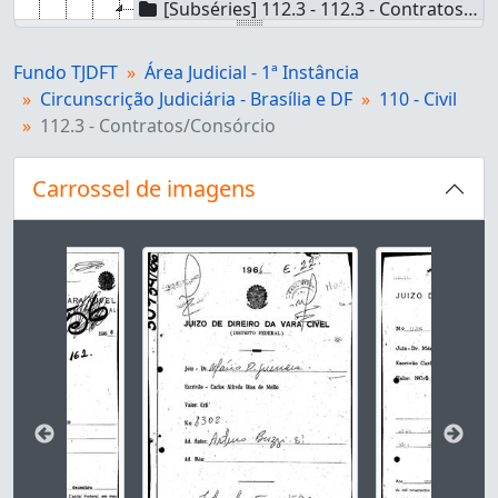
[Subséries] 112.3 - 112.3 - Contratos/Consórcio
[Processo] 30934/66 - Ação de Interpelação n. 30934/66
[Processo] 52130/68 - Ação de Depósito n. 52130/68
Fundo TJDFT
Área Judicial - 1ª Instância
[Processo] 50662/68 - Ação de Depósito n. 50662/68
Circunscrição Judiciária - Brasília e DF
110 - Civil
[Processo] 14082/64 - Ação de Sustação de Protesto n. 14082/64
112.3 - Contratos/Consórcio
[Processo] 41509/67 - Ação de Notificação n. 41509/67
[Processo] 14084/64 - Ação de Cobrança n. 14084/64
Carrossel de imagens
[Processo] 53304/68 - Ação de Busca e Apreensão n. 53304/68
[Subséries] 112.41 - 112.41 - Contratos/Relação de consumo/Fornecimento de produtos
[Subséries] 112.42 - 112.42 - Contratos/Relação de consumo/Prestação de serviços
Ao alterar o slide atual deste carrossel, o título 
[Subséries] 112.5 - 112.5 - Contratos/Corretagem
[Subséries] 112.61 - 112.61 - Contratos/Instituições de Ensino/Acesso à Educação
[Subséries] 112.7 - 112.7 - Contratos/Fiança
[Subséries] 112.81 - 112.81 - Contratos/Contratos imobiliários/Sistema Financeiro de Habitação
[Subséries] 112.82 - 112.82 - Contratos/Contratos Imobiliários/Incorporação imobiliária
[Subséries] 112.89 - 112.89 - Contratos/Contratos Imobiliários/Outros contratos imobiliários
[Subséries] 112.92 - 112.92 - Contratos/Outros assuntos referentes a contratos/Previdência privada
[Subséries] 112.93 - 112.93 - Contratos/Outros assuntos referentes a contratos/Contratos de seguro
[Subséries] 112.94 - 112.94 - Contratos/Outros assuntos referentes a contratos/Comodato